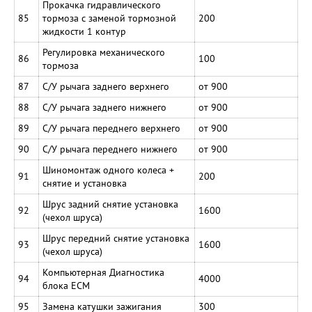
Прокачка гидравлического
85
тормоза с заменой тормозной
200
жидкости 1 контур
Регулировка механического
86
100
тормоза
87
С/У рычага заднего верхнего
от 900
88
С/У рычага заднего нижнего
от 900
89
С/У рычага переднего верхнего
от 900
90
С/У рычага переднего нижнего
от 900
Шиномонтаж одного колеса +
91
200
снятие и установка
Шрус задний снятие установка
92
1600
(чехол шруса)
Шрус передний снятие установка
93
1600
(чехол шруса)
Компьютерная Диагностика
94
4000
блока ЕСМ
95
Замена катушки зажигания
300