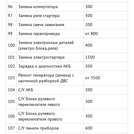
96
Замена коммутатора
300
97
Замена реле стартера
300
98
Замена свечи зажигания
200
99
Замена сервопривода
от 800
Замена электронных деталей
100
400
(электро блока,реле)
101
Замена электростартера
1500
102
Зарядка и диагностика АКБ
200
Ремонт генератора (замена) с
103
от 3500
частичной разборкой ДВС
104
С/У АКБ
200
С/У Блока рулевого
105
300
переключателя левого
С/У Блока рулевого
106
300
переключателя правого
107
С/У панели приборов
600