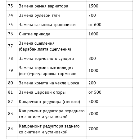
73
Замена ремня вариатора
1500
74
Замена рулевой тяги
700
75
Замена сальника трансмисси
от 600
76
Снятие привода
1600
Замена сцепления
77
(барабан,плата сцепления)
78
Замена тормозного супорта
800
Замена тормозных колодок
79
1000
(всех)+регулировка тормозов
80
Замена хомута на чехле шруса
200
81
Замена шаровой опоры
от 500
82
Кап.ремонт редукора (снятого)
5000
Кап.ремонт редуктора переднего
83
7000
со снятием и установкой
Кап.ремонт редуктора заднего
84
7000
со снятием и установкой