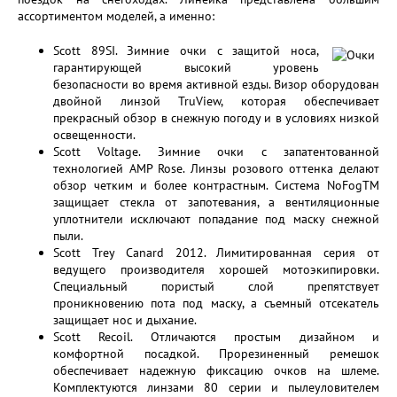
ассортиментом моделей, а именно:
Scott 89SI. Зимние очки с защитой носа,
гарантирующей высокий уровень
безопасности во время активной езды. Визор оборудован
двойной линзой TruView, которая обеспечивает
прекрасный обзор в снежную погоду и в условиях низкой
освещенности.
Scott Voltage. Зимние очки с запатентованной
технологией AMP Rose. Линзы розового оттенка делают
обзор четким и более контрастным. Система NoFogTM
защищает стекла от запотевания, а вентиляционные
уплотнители исключают попадание под маску снежной
пыли.
Scott Trey Canard 2012. Лимитированная серия от
ведущего производителя хорошей мотоэкипировки.
Специальный пористый слой препятствует
проникновению пота под маску, а съемный отсекатель
защищает нос и дыхание.
Scott Recoil. Отличаются простым дизайном и
комфортной посадкой. Прорезиненный ремешок
обеспечивает надежную фиксацию очков на шлеме.
Комплектуются линзами 80 серии и пылеуловителем