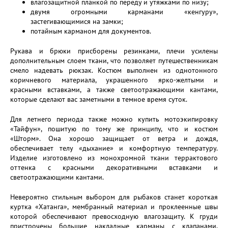
влагозащитной планкой по переду и утяжками по низу;
двумя огромными карманами «кенгуру»,
застегивающимися на замки;
потайным карманом для документов.
Рукава и брюки присборены резинками, плечи усилены
дополнительным слоем ткани, что позволяет путешественникам
смело надевать рюкзак. Костюм выполнен из однотонного
коричневого материала, украшенного ярко-желтыми и
красными вставками, а также светоотражающими кантами,
которые сделают вас заметными в темное время суток.
Для летнего периода также можно купить мотоэкипировку
«Тайфун», пошитую по тому же принципу, что и костюм
«Шторм». Она хорошо защищает от ветра и дождя,
обеспечивает телу «дыхание» и комфортную температуру.
Изделие изготовлено из монохромной ткани террактового
оттенка с красными декоративными вставками и
светоотражающими кантами.
Невероятно стильным выбором для рыбаков станет короткая
куртка «Хатанга», мембранный материал и проклеенные швы
которой обеспечивают превосходную влагозащиту. К груди
пристрочены большие накладные карманы с клапанами,