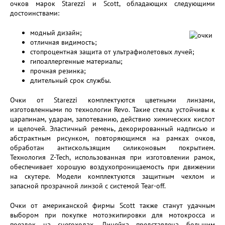
очков марок Starezzi и Scott, обладающих следующими
достоинствами:
модный дизайн;
отличная видимость;
стопроцентная защита от ультрафиолетовых лучей;
гипоаллергенные материалы;
прочная резинка;
длительный срок службы.
Очки от Starezzi комплектуются цветными линзами,
изготовленными по технологии Revo. Такие стекла устойчивы к
царапинам, ударам, запотеванию, действию химических кислот
и щелочей. Эластичный ремень, декорированный надписью и
абстрактным рисунком, повторяющимся на рамках очков,
обработан антискользящим силиконовым покрытием.
Технология Z-Tech, использованная при изготовлении рамок,
обеспечивает хорошую воздухопроницаемость при движении
на скутере. Модели комплектуются защитным чехлом и
запасной прозрачной линзой с системой Tear-off.
Очки от американской фирмы Scott также станут удачным
выбором при покупке мотоэкипировки для мотокросса и
поездок на снегоходах. Линейка представлена большим