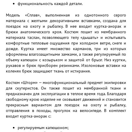
функциональность каждой детали.
Модель «Сплав», выполненная из однотонного серого
материала с желтыми декоративными вставками, создана для
поездок на охоту и рыбалку. В нее входит куртка-анорак и
брюки анатомического кроя. Костюм пошит из мембранного
материала таслан, позволяющего телу «дышать» и испытывать
комфортные тепловые ощущения при холодном ветре, снеге и
дожде. Куртка имеет множество карманов, три из которых
оформлены влагозащитными замками, а также регулируемый по
объему капюшон с козырьком и защитой от брызг. Низ куртки,
рукавов и брюк присборен резинками. Изолоновые вставки на
коленях брюк защищают ткань от истирания.
Костюм «Шторм» — многофункциональный предмет экипировки
для скутеристов. Он также пошит из мембранной ткани и
предназначен для эксплуатации в теплое время года. Благодаря
свободному крою изделие не сковывает движений и становится
прекрасным вариантом для поездок на охоту и рыбалку,
отправления в походы, прогулок на велосипеде. В комплект
входит куртка-анорак с:
регулируемым капюшоном;