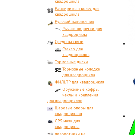
квадроцикла
Расширители колес для
квадроцикла
Рулевой наконечник
Рычаги подвески для
квадроцикла
Средства связи
Стекло для
квадроциклов
Тормозные диски
Тормозные колодки
для квадроцикла
ФИЛЬТР для квадроцикла
Оружейные кофры,
чехлы и крепления
для квадроциклов
Шаровые опоры для
квадроциклов
GPS маяк для
квадроцикла
поворотники на