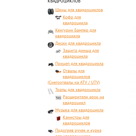
КВАДРОЦИКЛОВ
Шины для квадроциклов
Кофр для
квадроцикла
Кенгурин Бампер для
квадроцикла
Диски для квадроцикла
Защита днища для
квадроцикла
Прицеп для квадроцикла
Отвалы для
квадроциклов
(Снегоотвалы на ATV / UTV)
Трапы для квадроцикла
Расширители арок на
квадроцикл
Музыка для квадроцикла
Канистры для
квадроциклов
Подогрев ручек и курка