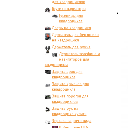
для квадроциклов
Грузики вариатора
Гусеницы для
квадроцикла
Дверь на квадроцикл
Держатель для бензопилы
на квадроцикл
Держатель для ружья
Держатель телефона и
навигаторов для
квадроцикла
Защита арок для
квадроцикла
Защита крыльев для
квадроцикла
Защита порогов для
квадроциклов
Защита рук на
квадроцикл купить
Зеркала заднего вида
Кабина для UTV