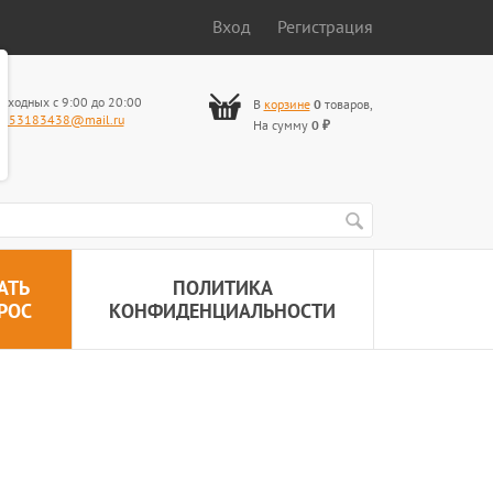
Вход
Регистрация
ыходных с 9:00 до 20:00
В
корзине
0
товаров
,
653183438@mail.ru
На сумму
0
₽
АТЬ
ПОЛИТИКА
РОС
КОНФИДЕНЦИАЛЬНОСТИ