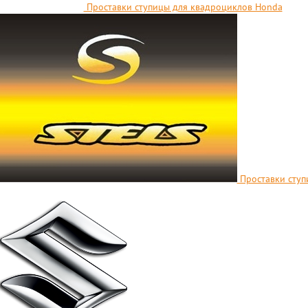
Проставки ступицы для квадроциклов Honda
Проставки ступ