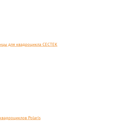
ицы для квадроцикла CECTEK
квадроциклов Polaris