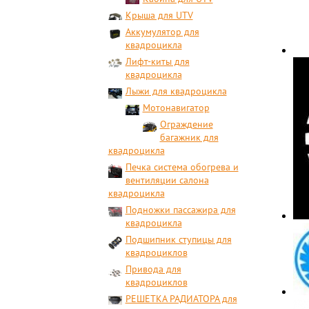
Крыша для UTV
Аккумулятор для
квадроцикла
Лифт-киты для
квадроцикла
Лыжи для квадроцикла
Мотонавигатор
Ограждение
багажник для
квадроцикла
Печка система обогрева и
вентиляции салона
квадроцикла
Подножки пассажира для
квадроцикла
Подшипник ступицы для
квадроциклов
Привода для
квадроциклов
РЕШЕТКА РАДИАТОРА для