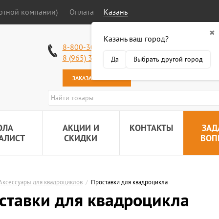
ортной компании)
Оплата
Казань
✖
Казань ваш город?
Работаем без в
8-800-301-50-58
Наша почта:
89
8 (965) 318-34-38
Да
Выбрать другой город
ЗАКАЗАТЬ ЗВОНОК
ОЛА
АКЦИИ И
КОНТАКТЫ
ЗАД
АЛИСТ
СКИДКИ
ВОП
Аксессуары для квадроциклов
/
Проставки для квадроцикла
ставки для квадроцикла