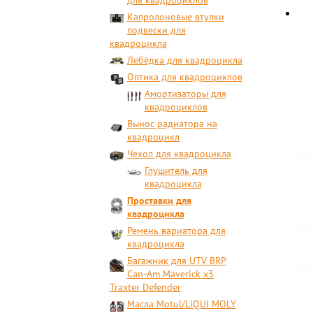
для квадроциклов
Капролоновые втулки
подвески для
квадроцикла
Лебёдка для квадроцикла
Оптика для квадроциклов
Амортизаторы для
квадроциклов
Вынос радиатора на
квадроцикл
Чехол для квадроцикла
Глушитель для
квадроцикла
Проставки для
квадроцикла
Ремень вариатора для
квадроцикла
Багажник для UTV BRP
Can-Am Maverick x3
Traxter Defender
Масла Motul/LiQUI MOLY