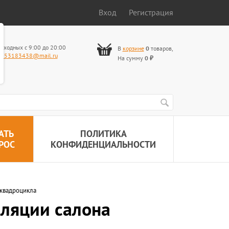
Вход
Регистрация
ыходных с 9:00 до 20:00
В
корзине
0
товаров
,
653183438@mail.ru
На сумму
0
₽
АТЬ
ПОЛИТИКА
РОС
КОНФИДЕНЦИАЛЬНОСТИ
 квадроцикла
иляции салона