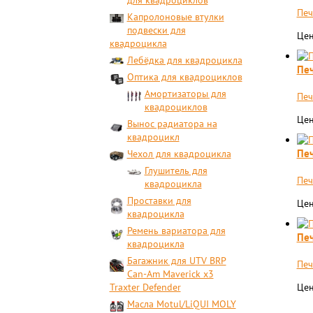
для квадроциклов
Печ
Капролоновые втулки
подвески для
Цен
квадроцикла
Лебёдка для квадроцикла
Печ
Оптика для квадроциклов
Амортизаторы для
Печ
квадроциклов
Цен
Вынос радиатора на
квадроцикл
Печ
Чехол для квадроцикла
Глушитель для
Печ
квадроцикла
Проставки для
Цен
квадроцикла
Ремень вариатора для
Печ
квадроцикла
Багажник для UTV BRP
Печ
Can-Am Maverick x3
Traxter Defender
Цен
Масла Motul/LiQUI MOLY