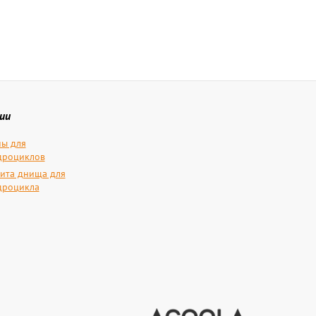
ии
ы для
дроциклов
ита днища для
дроцикла