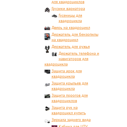
для квадроциклов
Грузики вариатора
Гусеницы для
квадроцикла
Дверь на квадроцикл
Держатель для бензопилы
на квадроцикл
Держатель для ружья
Держатель телефона и
навигаторов для
квадроцикла
Защита арок для
квадроцикла
Защита крыльев для
квадроцикла
Защита порогов для
квадроциклов
Защита рук на
квадроцикл купить
Зеркала заднего вида
Кабина для UTV