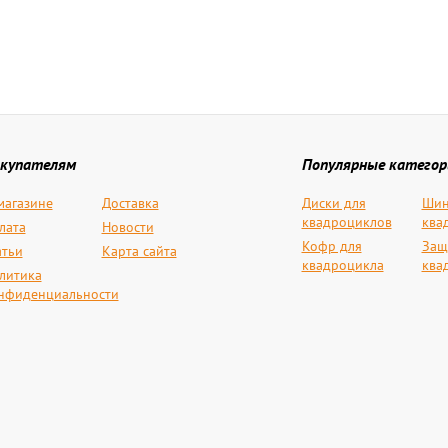
купателям
Популярные категор
магазине
Доставка
Диски для
Шин
квадроциклов
ква
лата
Новости
Кофр для
Защ
атьи
Карта сайта
квадроцикла
ква
литика
нфиденциальности