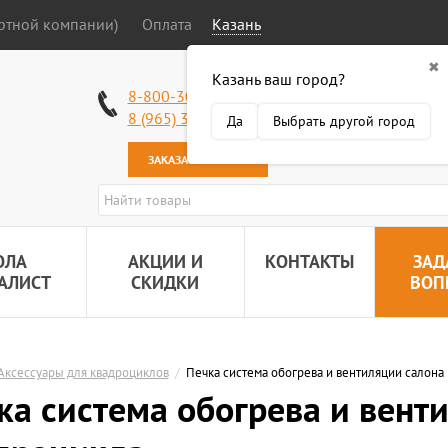
ортной компании)
Оплата
Казань
✖
Казань ваш город?
Работаем без в
8-800-301-50-58
Наша почта:
89
8 (965) 318-34-38
Да
Выбрать другой город
ЗАКАЗАТЬ ЗВОНОК
ОЛА
АКЦИИ И
КОНТАКТЫ
ЗАД
АЛИСТ
СКИДКИ
ВОП
Аксессуары для квадроциклов
/
Печка система обогрева и вентиляции салона
ка система обогрева и вент