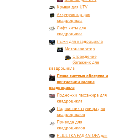
Крыша для UTV
Аккумулятор для
квадроцикла
Лифт-киты для
квадроцикла
Лыжи для квадроцикла
Мотонавигатор
Ограждение
багажник для
квадроцикла
Печка система обогрева и
вентиляции салона
квадроцикла
Подножки пассажира для
квадроцикла
Подшипник ступицы для
квадроциклов
Привода для
квадроциклов
РЕШЕТКА РАДИАТОРА для