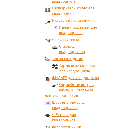
квадроцикла
Расширители колес для
квадроцикла
Рулевой наконечник
Рычаги подвески для
квадроцикла
Средства связи
Стекло для
квадроциклов
Тормозные диски
Тормозные колодки
для квадроцикла
ФИЛЬТР для квадроцикла
Оружейные кофры,
чехлы и крепления
для квадроциклов
Шаровые опоры для
квадроциклов
GPS маяк для
квадроцикла
поворотники на