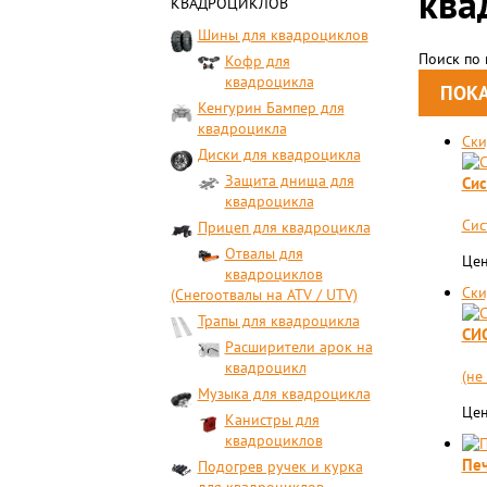
ква
КВАДРОЦИКЛОВ
Шины для квадроциклов
Поиск по
Кофр для
квадроцикла
Кенгурин Бампер для
квадроцикла
Ски
Диски для квадроцикла
Защита днища для
Сис
квадроцикла
Сис
Прицеп для квадроцикла
Отвалы для
Цен
квадроциклов
Ски
(Снегоотвалы на ATV / UTV)
Трапы для квадроцикла
СИС
Расширители арок на
квадроцикл
(не
Музыка для квадроцикла
Цен
Канистры для
квадроциклов
Печ
Подогрев ручек и курка