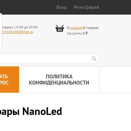
Вход
Регистрация
ыходных с 9:00 до 20:00
В
корзине
0
товаров
,
653183438@mail.ru
На сумму
0
₽
АТЬ
ПОЛИТИКА
РОС
КОНФИДЕНЦИАЛЬНОСТИ
фары NanoLed