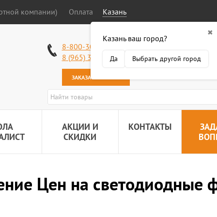
ортной компании)
Оплата
Казань
✖
Казань ваш город?
Работаем без в
8-800-301-50-58
Наша почта:
89
8 (965) 318-34-38
Да
Выбрать другой город
ЗАКАЗАТЬ ЗВОНОК
ОЛА
АКЦИИ И
КОНТАКТЫ
ЗАД
АЛИСТ
СКИДКИ
ВОП
ние Цен на светодиодные 