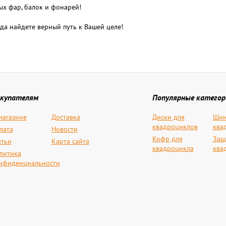
ых фар, балок и фонарей!
да найдете верный путь к Вашей целе!
купателям
Популярные категор
магазине
Доставка
Диски для
Шин
квадроциклов
ква
лата
Новости
Кофр для
Защ
атьи
Карта сайта
квадроцикла
ква
литика
нфиденциальности