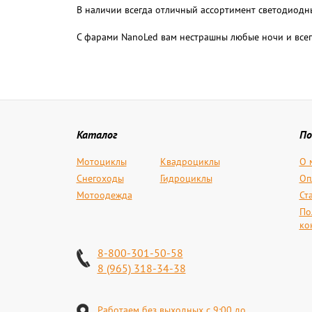
В наличии всегда отличный ассортимент светодиодн
С фарами NanoLed вам нестрашны любые ночи и всег
Каталог
По
Мотоциклы
Квадроциклы
О 
Снегоходы
Гидроциклы
Оп
Мотоодежда
Ст
По
ко
8-800-301-50-58
8 (965) 318-34-38
Работаем без выходных с 9:00 до