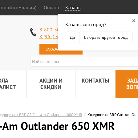
ортной компании)
Оплата
Казань
✖
Казань ваш город?
Работаем без в
8-800-301-50-58
Наша почта:
89
8 (965) 318-34-38
Да
Выбрать другой город
ЗАКАЗАТЬ ЗВОНОК
ОЛА
АКЦИИ И
КОНТАКТЫ
ЗАД
АЛИСТ
СКИДКИ
ВОП
адроциклы BRP G2 Can-Am Outlander 1000 XMR
/
Квадроцикл BRP Can-Am Out
-Am Outlander 650 XMR