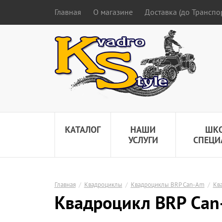
Главная
О магазине
Доставка (до Трансп
КАТАЛОГ
НАШИ
ШК
УСЛУГИ
СПЕЦИ
Главная
/
Квадроциклы
/
Квадроциклы BRP Can-Am
/
Кв
Квадроцикл BRP Can