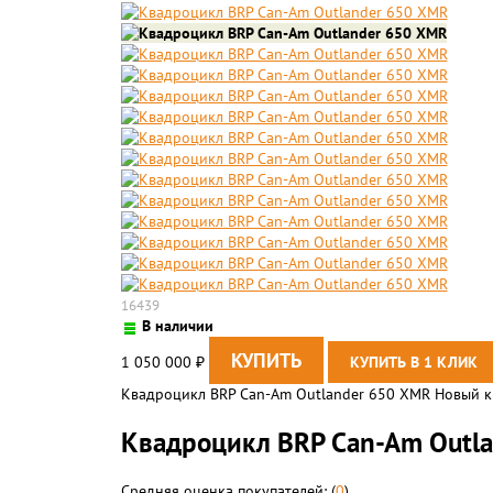
16439
В наличии
1 050 000
₽
Квадроцикл BRP Can-Am Outlander 650 XMR Новый кв
Квадроцикл BRP Can-Am Outl
Средняя оценка покупателей: (
0
)