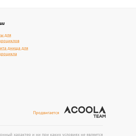
ии
ы для
дроциклов
ита днища для
дроцикла
Продвигается
онный характер и ни при каких условиях не является