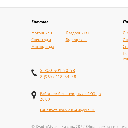
Каталог
По
Мотоциклы
Квадроциклы
О 
Снегоходы
Гидроциклы
Оп
Мотоодежда
Ст
По
ко
8-800-301-50-58
8 (965) 318-34-38
Работаем без выходных с 9:00 до
20:00
Наша почта:
89653183438@mail.ru
© KvadroStyle — Казань, 2022 Обращаем ваше вниман