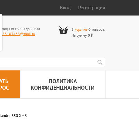
Вход
Регистрация
ыходных с 9:00 до 20:00
В
корзине
0
товаров
,
653183438@mail.ru
На сумму
0
₽
АТЬ
ПОЛИТИКА
РОС
КОНФИДЕНЦИАЛЬНОСТИ
lander 650 XMR