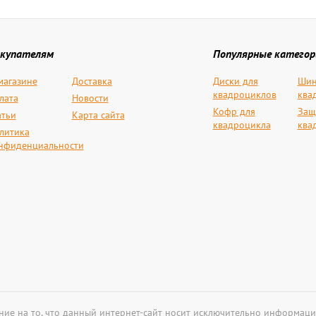
купателям
Популярные категор
магазине
Доставка
Диски для
Шин
квадроциклов
ква
лата
Новости
Кофр для
Защ
атьи
Карта сайта
квадроцикла
ква
литика
нфиденциальности
ие на то, что данный интернет-сайт носит исключительно информаци