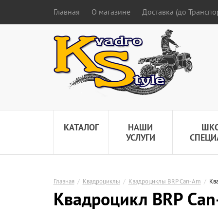
Главная
О магазине
Доставка (до Трансп
КАТАЛОГ
НАШИ
ШК
УСЛУГИ
СПЕЦИ
Главная
/
Квадроциклы
/
Квадроциклы BRP Can-Am
/
Кв
Квадроцикл BRP Can