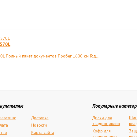
 570L
L Полный пакет документов Пробег 1600 км Год...
купателям
Популярные категор
магазине
Доставка
Диски для
Шин
квадроциклов
ква
лата
Новости
Кофр для
Защ
атьи
Карта сайта
квадроцикла
ква