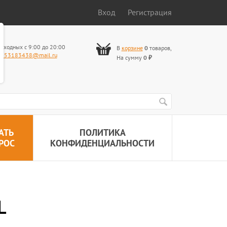
Вход
Регистрация
ыходных с 9:00 до 20:00
В
корзине
0
товаров
,
653183438@mail.ru
На сумму
0
₽
АТЬ
ПОЛИТИКА
РОС
КОНФИДЕНЦИАЛЬНОСТИ
L