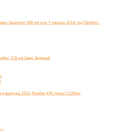
ен. Гарантия 500 км или 3 месяца 2016 год Пробег...
робег 320 км Цвет Зеленый
r
 Год выпуска 2016 Пробег 690 миль/ 1100км
..