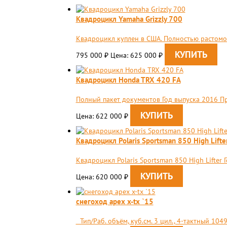
Квадроцикл Yamaha Grizzly 700
Квадроцикл куплен в США. Полностью растомож
795 000
Цена: 625 000
₽
₽
Квадроцикл Honda TRX 420 FA
Полный пакет документов Год выпуска 2016 П
Цена: 622 000
₽
Квадроцикл Polaris Sportsman 850 High Lifte
Квадроцикл Polaris Sportsman 850 High Lifter
Цена: 620 000
₽
снегоход apex x-tx `15
Тип/Раб. объём, куб.см. 3 цил., 4-тактный 1049.