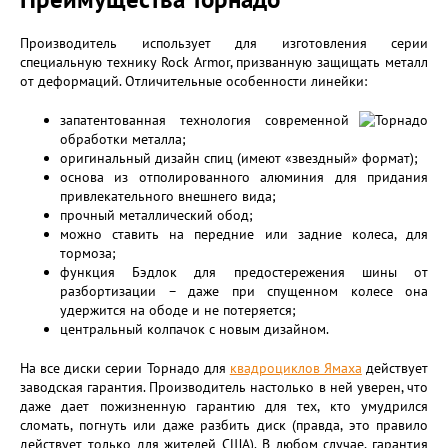
Производитель использует для изготовления серии
специальную технику Rock Armor, призванную защищать металл
от деформаций. Отличительные особенности линейки:
запатентованная технология современной
обработки металла;
оригинальный дизайн спиц (имеют «звездный» формат);
основа из отполированного алюминия для придания
привлекательного внешнего вида;
прочный металлический обод;
можно ставить на передние или задние колеса, для
тормоза;
функция Бэдлок для предостережения шины от
разбортизации – даже при спущенном колесе она
удержится на ободе и не потеряется;
центральный колпачок с новым дизайном.
На все диски серии Торнадо для
квадроциклов Ямаха
действует
заводская гарантия. Производитель настолько в ней уверен, что
даже дает пожизненную гарантию для тех, кто умудрился
сломать, погнуть или даже разбить диск (правда, это правило
действует только для жителей США). В любом случае, гарантия