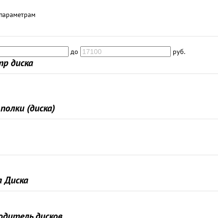
 параметрам
до
руб.
р диска
полки (диска)
 Диска
одитель дисков