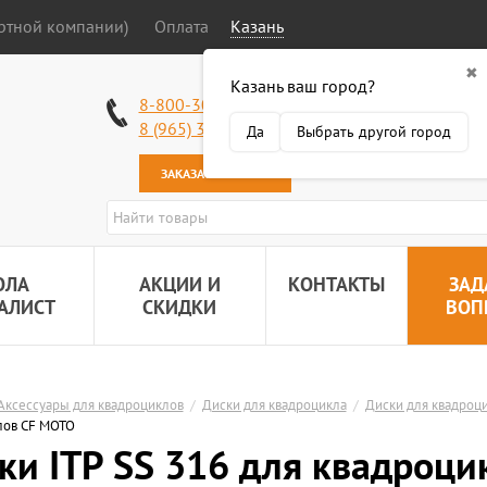
ортной компании)
Оплата
Казань
✖
Казань ваш город?
Работаем без в
8-800-301-50-58
Наша почта:
89
8 (965) 318-34-38
Да
Выбрать другой город
ЗАКАЗАТЬ ЗВОНОК
ОЛА
АКЦИИ И
КОНТАКТЫ
ЗАД
АЛИСТ
СКИДКИ
ВОП
Аксессуары для квадроциклов
/
Диски для квадроцикла
/
Диски для квадроц
лов CF MOTO
ки ITP SS 316 для квадроц