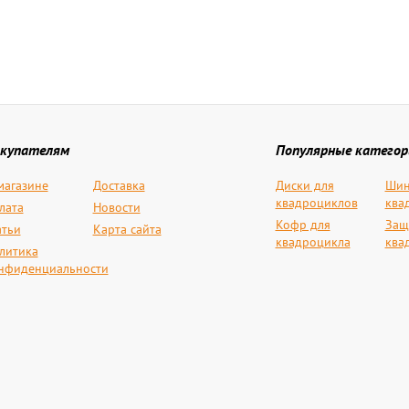
купателям
Популярные категор
магазине
Доставка
Диски для
Шин
квадроциклов
ква
лата
Новости
Кофр для
Защ
атьи
Карта сайта
квадроцикла
ква
литика
нфиденциальности