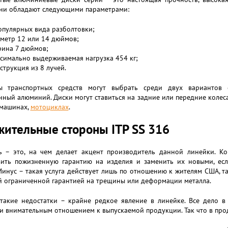
Они обладают следующими параметрами:
опулярных вида разболтовки;
метр 12 или 14 дюймов;
ина 7 дюймов;
симально выдерживаемая нагрузка 454 кг;
струкция из 8 лучей.
ы транспортных средств могут выбрать среди двух вариантов 
ный алюминий. Диски могут ставиться на задние или передние колеса
 машинах,
мотоциклах
.
ительные стороны ITP SS 316
ь – это, на чем делает акцент производитель данной линейки. Ко
вить пожизненную гарантию на изделия и заменить их новыми, есл
Минус – такая услуга действует лишь по отношению к жителям США, т
й ограниченной гарантией на трещины или деформации металла.
 такие недостатки – крайне редкое явление в линейке. Все дело в
и внимательным отношением к выпускаемой продукции. Так что в про