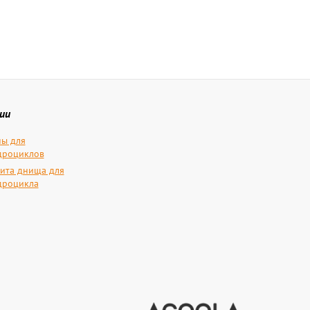
ии
ы для
дроциклов
ита днища для
дроцикла