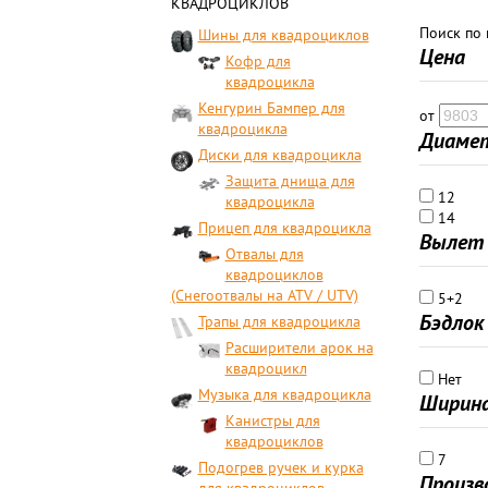
КВАДРОЦИКЛОВ
Поиск по
Шины для квадроциклов
Цена
Кофр для
квадроцикла
Кенгурин Бампер для
от
квадроцикла
Диамет
Диски для квадроцикла
Защита днища для
12
квадроцикла
14
Прицеп для квадроцикла
Вылет 
Отвалы для
квадроциклов
(Снегоотвалы на ATV / UTV)
5+2
Бэдлок
Трапы для квадроцикла
Расширители арок на
квадроцикл
Нет
Музыка для квадроцикла
Ширина
Канистры для
квадроциклов
7
Подогрев ручек и курка
Произв