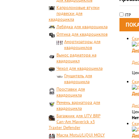
для квадроциклов
Капролоновые втулки
подвески для
ITP
квадроцикла
Лебёдка для квадроцикла
Оптика для квадроциклов
Ски
Амортизаторы для
квадроциклов
Дис
Вынос радиатора на
квадроцикл
Дис
Чехол для квадроцикла
Цен
Глушитель для
квадроцикла
Ски
Проставки для
Дис
квадроцикла
Ремень вариатора для
Дис
квадроцикла
Цен
Багажник для UTV BRP
Нет
Can-Am Maverick x3
Ски
Traxter Defender
Масла Motul/LiQUI MOLY
Дис