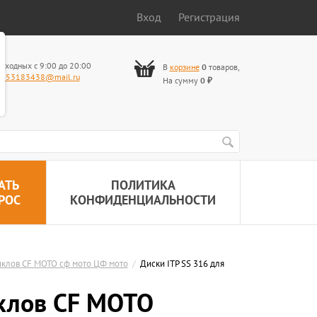
Вход
Регистрация
ыходных с 9:00 до 20:00
В
корзине
0
товаров
,
653183438@mail.ru
На сумму
0
₽
АТЬ
ПОЛИТИКА
РОС
КОНФИДЕНЦИАЛЬНОСТИ
иклов CF MOTO сф мото ЦФ мото
/
Диски ITP SS 316 для
иклов CF MOTO