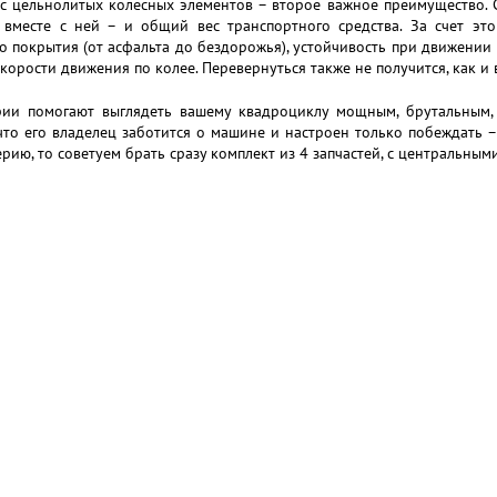
с цельнолитых колесных элементов – второе важное преимущество. 
а вместе с ней – и общий вес транспортного средства. За счет эт
 покрытия (от асфальта до бездорожья), устойчивость при движении
корости движения по колее. Перевернуться также не получится, как и 
рии помогают выглядеть вашему квадроциклу мощным, брутальным,
что его владелец заботится о машине и настроен только побеждать –
рию, то советуем брать сразу комплект из 4 запчастей, с центральным