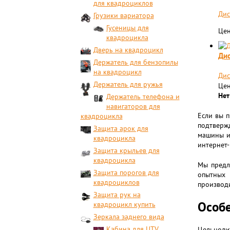
для квадроциклов
Дис
Грузики вариатора
Гусеницы для
Цен
квадроцикла
Дверь на квадроцикл
Дис
Держатель для бензопилы
на квадроцикл
Дис
Держатель для ружья
Цен
Нет
Держатель телефона и
навигаторов для
Если вы 
квадроцикла
подтверж
Защита арок для
машины ид
квадроцикла
интернет-
Защита крыльев для
квадроцикла
Мы предл
Защита порогов для
опытных 
квадроциклов
производи
Защита рук на
Особе
квадроцикл купить
Зеркала заднего вида
Кабина для UTV
Цельноли