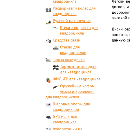
квадроцикла
Легкий ве
дисков, 
Расширители колес для
дорожного
квадроцикла
высокой с
Рулевой наконечник
Рычаги подвески для
Диски се
квадроцикла
понятно, 
Средства связи
данную се
Стекло для
квадроциклов
Тормозные диски
Тормозные колодки
для квадроцикла
ФИЛЬТР для квадроцикла
Оружейные кофры,
чехлы и крепления
для квадроциклов
Шаровые опоры для
квадроциклов
GPS маяк для
квадроцикла
поворотники на