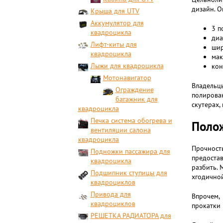
дизайн. 
Крыша для UTV
Аккумулятор для
3 п
квадроцикла
диа
Лифт-киты для
шир
квадроцикла
мак
Лыжи для квадроцикла
кон
Мотонавигатор
Владельц
Ограждение
полирован
багажник для
скутерах,
квадроцикла
Печка система обогрева и
Полож
вентиляции салона
квадроцикла
Прочност
Подножки пассажира для
предоста
квадроцикла
разбить. 
Подшипник ступицы для
хгодично
квадроциклов
Привода для
Впрочем,
квадроциклов
прокатки 
РЕШЕТКА РАДИАТОРА для