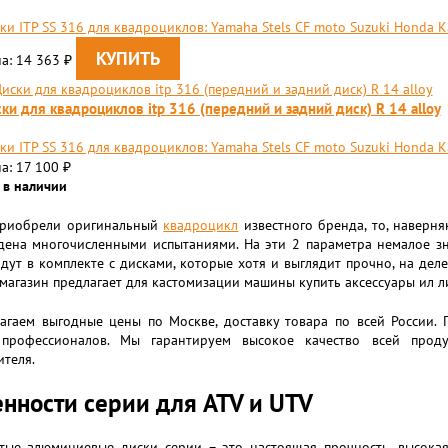
ки ITP SS 316 для квадроциклов: Yamaha Stels CF moto Suzuki Honda 
а: 14 363
₽
ки для квадроциклов itp 316 (передний и задний диск) R 14 alloy
ки ITP SS 316 для квадроциклов: Yamaha Stels CF moto Suzuki Honda 
а: 17 100
₽
 в наличии
приобрели оригинальный
квадроцикл
известного бренда, то, наверня
дена многочисленными испытаниями. На эти 2 параметра немалое зн
ут в комплекте с дисками, которые хотя и выглядит прочно, на дел
магазин предлагает для кастомизации машины купить аксессуары ил лин
агаем выгодные цены по Москве, доставку товара по всей России. 
профессионалов. Мы гарантируем высокое качество всей проду
теля.
нности серии для ATV и UTV
тые алюминиевые диски серии – это настоящая прочность, высокая