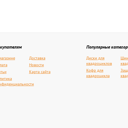
купателям
Популярные категор
магазине
Доставка
Диски для
Шин
квадроциклов
ква
лата
Новости
Кофр для
Защ
атьи
Карта сайта
квадроцикла
ква
литика
нфиденциальности