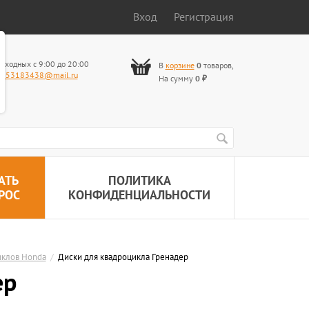
Вход
Регистрация
ыходных с 9:00 до 20:00
В
корзине
0
товаров
,
653183438@mail.ru
На сумму
0
₽
АТЬ
ПОЛИТИКА
РОС
КОНФИДЕНЦИАЛЬНОСТИ
иклов Honda
/
Диски для квадроцикла Гренадер
ер