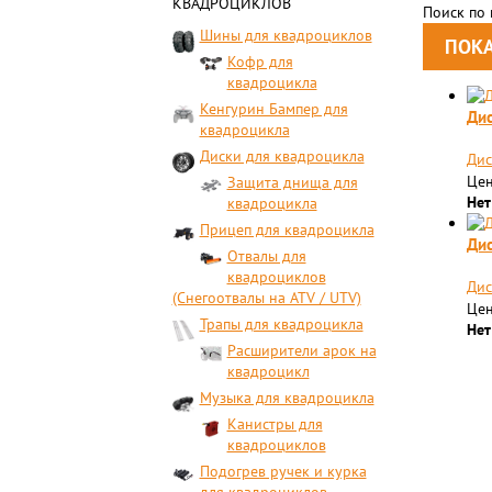
КВАДРОЦИКЛОВ
Поиск по
Шины для квадроциклов
Кофр для
квадроцикла
Кенгурин Бампер для
Дис
квадроцикла
Диски для квадроцикла
Дис
Цен
Защита днища для
Нет
квадроцикла
Прицеп для квадроцикла
Дис
Отвалы для
квадроциклов
Дис
(Снегоотвалы на ATV / UTV)
Цен
Трапы для квадроцикла
Нет
Расширители арок на
квадроцикл
Музыка для квадроцикла
Канистры для
квадроциклов
Подогрев ручек и курка