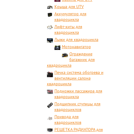
Крыша для UTV
Аккумулятор для
квадроцикла
Лифт-киты для
квадроцикла
Лыжи для квадроцикла
Мотонавигатор
Ограждение
багажник для
квадроцикла
Печка система обогрева и
вентиляции салона
квадроцикла
Подножки пассажира для
квадроцикла
Подшипник ступицы для
квадроциклов
Привода для
квадроциклов
РЕШЕТКА РАДИАТОРА для