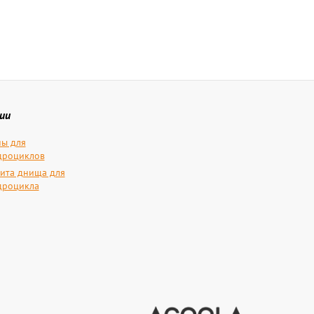
ии
ы для
дроциклов
ита днища для
дроцикла