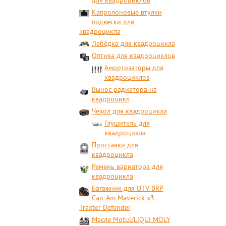
для квадроциклов
Капролоновые втулки
подвески для
квадроцикла
Лебёдка для квадроцикла
Оптика для квадроциклов
Амортизаторы для
квадроциклов
Вынос радиатора на
квадроцикл
Чехол для квадроцикла
Глушитель для
квадроцикла
Проставки для
квадроцикла
Ремень вариатора для
квадроцикла
Багажник для UTV BRP
Can-Am Maverick x3
Traxter Defender
Масла Motul/LiQUI MOLY