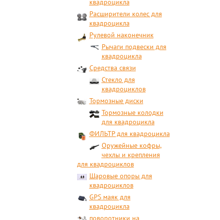
квадроцикла
Расширители колес для
квадроцикла
Рулевой наконечник
Рычаги подвески для
квадроцикла
Средства связи
Стекло для
квадроциклов
Тормозные диски
Тормозные колодки
для квадроцикла
ФИЛЬТР для квадроцикла
Оружейные кофры,
чехлы и крепления
для квадроциклов
Шаровые опоры для
квадроциклов
GPS маяк для
квадроцикла
поворотники на