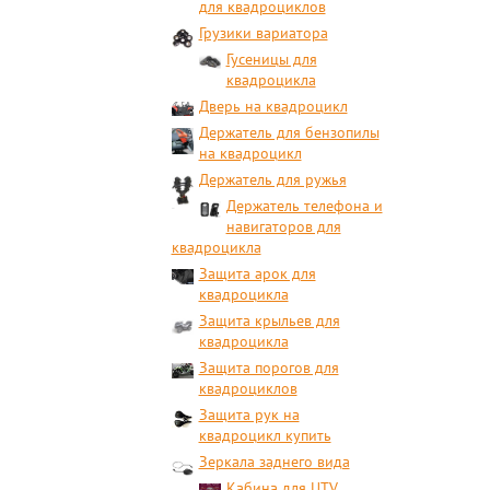
для квадроциклов
Грузики вариатора
Гусеницы для
квадроцикла
Дверь на квадроцикл
Держатель для бензопилы
на квадроцикл
Держатель для ружья
Держатель телефона и
навигаторов для
квадроцикла
Защита арок для
квадроцикла
Защита крыльев для
квадроцикла
Защита порогов для
квадроциклов
Защита рук на
квадроцикл купить
Зеркала заднего вида
Кабина для UTV