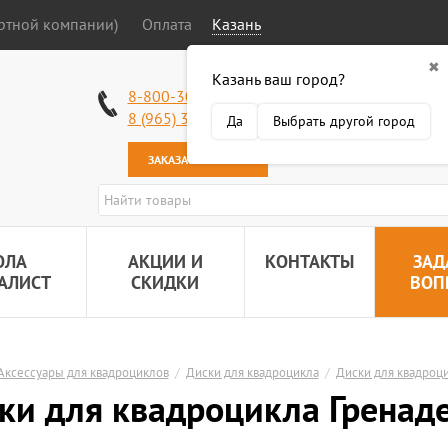
ортной компании)
Оплата
Казань
✖
Казань ваш город?
Работаем без в
8-800-301-50-58
Наша почта:
89
8 (965) 318-34-38
Да
Выбрать другой город
ЗАКАЗАТЬ ЗВОНОК
ОЛА
АКЦИИ И
КОНТАКТЫ
ЗАД
АЛИСТ
СКИДКИ
ВОП
Аксессуары для квадроциклов
/
Диски для квадроцикла
/
Диски для квадроц
ки для квадроцикла Гренад