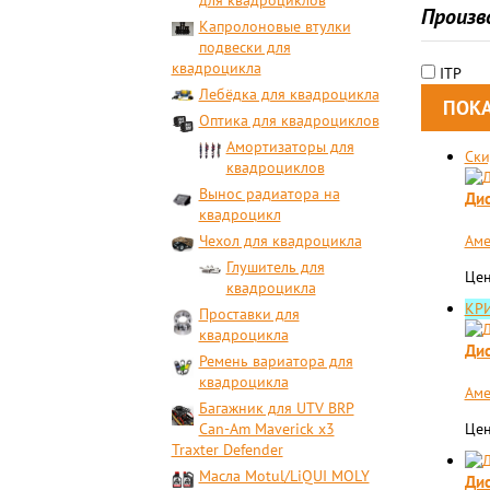
для квадроциклов
Произв
Капролоновые втулки
подвески для
квадроцикла
ITP
Лебёдка для квадроцикла
Оптика для квадроциклов
Амортизаторы для
Ски
квадроциклов
Вынос радиатора на
Дис
квадроцикл
Чехол для квадроцикла
Аме
Глушитель для
Цен
квадроцикла
КР
Проставки для
квадроцикла
Дис
Ремень вариатора для
квадроцикла
Аме
Багажник для UTV BRP
Can-Am Maverick x3
Цен
Traxter Defender
Масла Motul/LiQUI MOLY
Дис