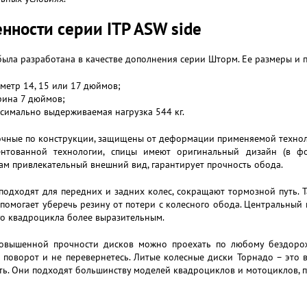
нности серии ITP ASW side
ыла разработана в качестве дополнения серии Шторм. Ее размеры и 
метр 14, 15 или 17 дюймов;
ина 7 дюймов;
симально выдерживаемая нагрузка 544 кг.
очные по конструкции, защищены от деформации применяемой техноло
ентованной технологии, спицы имеют оригинальный дизайн (в ф
ам привлекательный внешний вид, гарантирует прочность обода.
подходят для передних и задних колес, сокращают тормозной путь.
помогает уберечь резину от потери с колесного обода. Центральный 
о квадроцикла более выразительным.
повышенной прочности дисков можно проехать по любому бездорожью
 поворот и не перевернетесь. Литые колесные диски Торнадо – это в
ь. Они подходят большинству моделей квадроциклов и мотоциклов, 