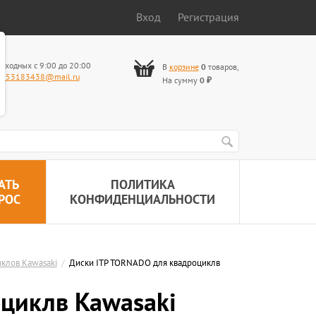
Вход
Регистрация
ыходных с 9:00 до 20:00
В
корзине
0
товаров
,
653183438@mail.ru
На сумму
0
₽
АТЬ
ПОЛИТИКА
РОС
КОНФИДЕНЦИАЛЬНОСТИ
клов Kawasaki
/
Диски ITP TORNADO для квадроциклв
циклв Kawasaki