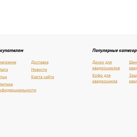
купателям
Популярные категор
магазине
Доставка
Диски для
Шин
квадроциклов
ква
лата
Новости
Кофр для
Защ
атьи
Карта сайта
квадроцикла
ква
литика
нфиденциальности