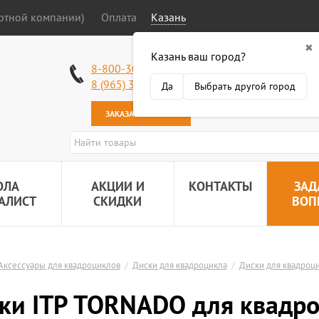
ортной компании)
Оплата
Казань
✖
Казань ваш город?
Работаем без в
8-800-301-50-58
Наша почта:
89
8 (965) 318-34-38
Да
Выбрать другой город
ЗАКАЗАТЬ ЗВОНОК
ОЛА
АКЦИИ И
КОНТАКТЫ
ЗАД
АЛИСТ
СКИДКИ
ВОП
Аксессуары для квадроциклов
/
Диски для квадроцикла
/
Диски для квадроци
ки ITP TORNADO для квадро