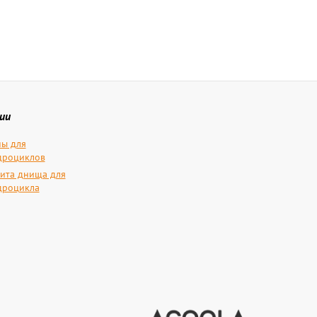
ии
ы для
дроциклов
ита днища для
дроцикла