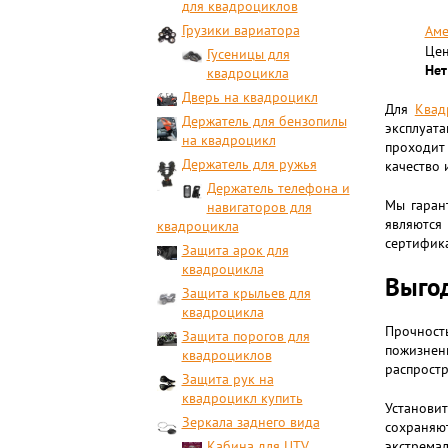
для квадроциклов
Грузики вариатора
Аме
Цен
Гусеницы для
Нет
квадроцикла
Дверь на квадроцикл
Для
Квад
Держатель для бензопилы
эксплуат
на квадроцикл
проходит 
Держатель для ружья
качество 
Держатель телефона и
Мы гаран
навигаторов для
являются
квадроцикла
сертифика
Защита арок для
квадроцикла
Выгод
Защита крыльев для
квадроцикла
Прочност
Защита порогов для
пожизнен
квадроциклов
распростр
Защита рук на
квадроцикл купить
Установи
Зеркала заднего вида
сохраняю
Кабина для UTV
экстремал