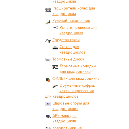
квадроцикла
Расширители колес для
квадроцикла
Рулевой наконечник
Рычаги подвески для
квадроцикла
Средства связи
Стекло для
квадроциклов
Тормозные диски
Тормозные колодки
для квадроцикла
ФИЛЬТР для квадроцикла
Оружейные кофры,
чехлы и крепления
для квадроциклов
Шаровые опоры для
квадроциклов
GPS маяк для
квадроцикла
поворотники на