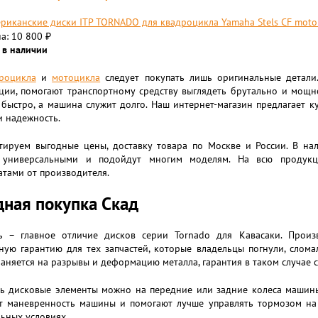
риканские диски ITP TORNADO для квадроцикла Yamaha Stels CF moto 
а: 10 800
₽
 в наличии
роциклa
и
мотоциклa
следует покупать лишь оригинальные детали
ации, помогают транспортному средству выглядеть брутально и мощн
быстро, а машина служит долго. Наш интернет-магазин предлагает ку
и надежность.
тируем выгодные цены, доставку товара по Москве и России. В на
 универсальными и подойдут многим моделям. На всю продукци
тами от производителя.
ная покупка Скад
ь – главное отличие дисков серии Tornado для Кавасаки. Произ
ную гарантию для тех запчастей, которые владельцы погнули, слома
аняется на разрывы и деформацию металла, гарантия в таком случае со
ть дисковые элементы можно на передние или задние колеса машины.
т маневренность машины и помогают лучше управлять тормозом на 
ьных условиях.