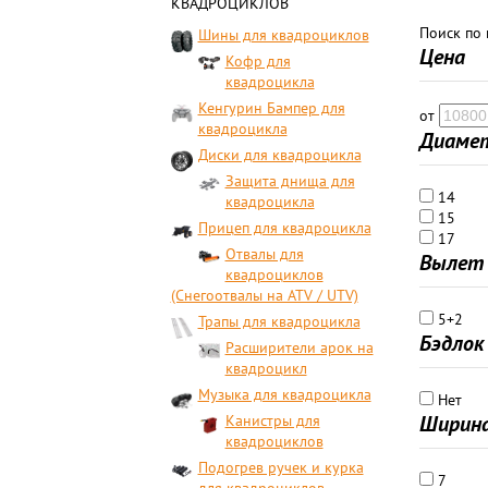
КВАДРОЦИКЛОВ
Поиск по
Шины для квадроциклов
Цена
Кофр для
квадроцикла
Кенгурин Бампер для
от
квадроцикла
Диамет
Диски для квадроцикла
Защита днища для
14
квадроцикла
15
Прицеп для квадроцикла
17
Отвалы для
Вылет 
квадроциклов
(Снегоотвалы на ATV / UTV)
5+2
Трапы для квадроцикла
Бэдлок
Расширители арок на
квадроцикл
Музыка для квадроцикла
Нет
Ширина
Канистры для
квадроциклов
Подогрев ручек и курка
7