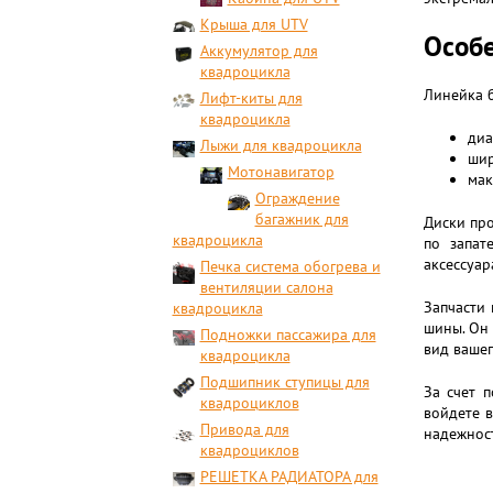
Крыша для UTV
Особе
Аккумулятор для
квадроцикла
Линейка б
Лифт-киты для
квадроцикла
диа
Лыжи для квадроцикла
шир
Мотонавигатор
мак
Ограждение
багажник для
Диски пр
квадроцикла
по запат
аксессуар
Печка система обогрева и
вентиляции салона
Запчасти 
квадроцикла
шины. Он 
Подножки пассажира для
вид вашег
квадроцикла
Подшипник ступицы для
За счет 
квадроциклов
войдете в
Привода для
надежност
квадроциклов
РЕШЕТКА РАДИАТОРА для