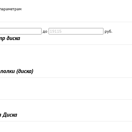
 параметрам
до
руб.
р диска
полки (диска)
 Диска