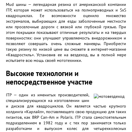
Mud шины — легендарная резина от американской компании
ITP, которая может использоваться на полноприводных и SxS
квадроциклах. Ее возможности оценило множество
экстремалов, выбирающих для езды заболоченные местности
или проселочные дороги с вязкой или глубокой грязью. При
этом покрышки показывают отличные результаты и на твердых
поверхностях: они улучшают управляемость внедорожником и
позволяют совершать очень сложные маневры. Приобрести
такую резину по низкой цене вы сможете в интернет-магазине
«Квадростиль». Установив ее на вездеход, вы в полной мере
испытаете всю мощь своей мототехники.
Высокие технологии и
непосредственное участие
ITP — один из именитых производителей,
специализирующихся на изготовлении шин
и дисков для квадроциклов. Он является частью крупного
холдинга «Карлайл», поставляющего свою продукцию для таких
гигантов, как BRP Can-Am и Polaris. ITP стала самостоятельным
подразделением в 1982 году и с тех пор занимается только
разработками и выпуском колес для четырехколесных