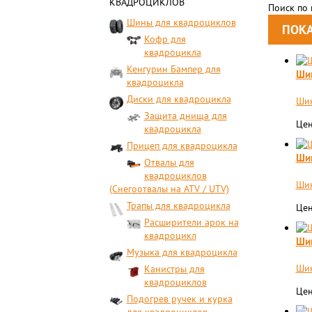
КВАДРОЦИКЛОВ
Поиск по
Шины для квадроциклов
Кофр для
квадроцикла
Кенгурин Бампер для
Ши
квадроцикла
Диски для квадроцикла
Шин
Защита днища для
Цен
квадроцикла
Прицеп для квадроцикла
Ши
Отвалы для
квадроциклов
Шин
(Снегоотвалы на ATV / UTV)
Трапы для квадроцикла
Цен
Расширители арок на
квадроцикл
Ши
Музыка для квадроцикла
Шин
Канистры для
квадроциклов
Цен
Подогрев ручек и курка