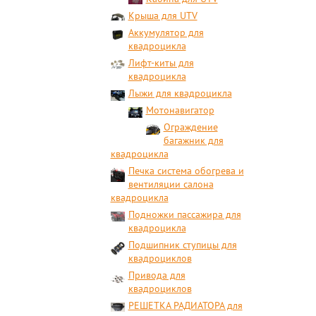
Крыша для UTV
Аккумулятор для
квадроцикла
Лифт-киты для
квадроцикла
Лыжи для квадроцикла
Мотонавигатор
Ограждение
багажник для
квадроцикла
Печка система обогрева и
вентиляции салона
квадроцикла
Подножки пассажира для
квадроцикла
Подшипник ступицы для
квадроциклов
Привода для
квадроциклов
РЕШЕТКА РАДИАТОРА для