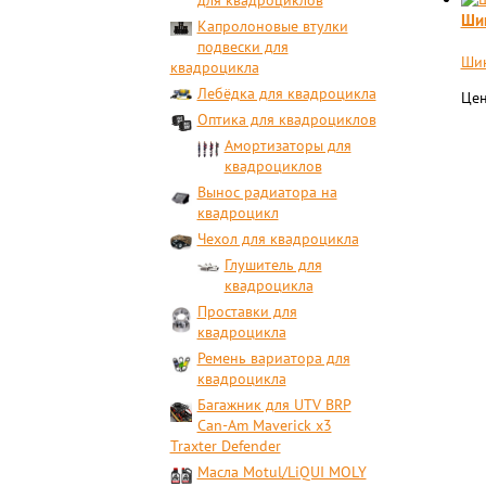
для квадроциклов
Ши
Капролоновые втулки
подвески для
Шин
квадроцикла
Лебёдка для квадроцикла
Цен
Оптика для квадроциклов
Амортизаторы для
квадроциклов
Вынос радиатора на
квадроцикл
Чехол для квадроцикла
Глушитель для
квадроцикла
Проставки для
квадроцикла
Ремень вариатора для
квадроцикла
Багажник для UTV BRP
Can-Am Maverick x3
Traxter Defender
Масла Motul/LiQUI MOLY