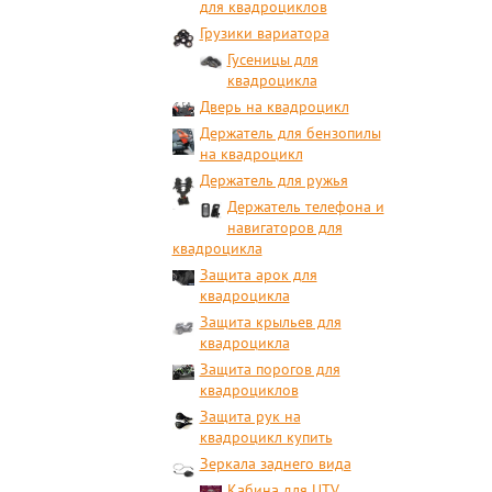
для квадроциклов
Грузики вариатора
Гусеницы для
квадроцикла
Дверь на квадроцикл
Держатель для бензопилы
на квадроцикл
Держатель для ружья
Держатель телефона и
навигаторов для
квадроцикла
Защита арок для
квадроцикла
Защита крыльев для
квадроцикла
Защита порогов для
квадроциклов
Защита рук на
квадроцикл купить
Зеркала заднего вида
Кабина для UTV