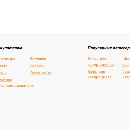
купателям
Популярные категор
магазине
Доставка
Диски для
Шин
квадроциклов
ква
лата
Новости
Кофр для
Защ
атьи
Карта сайта
квадроцикла
ква
литика
нфиденциальности