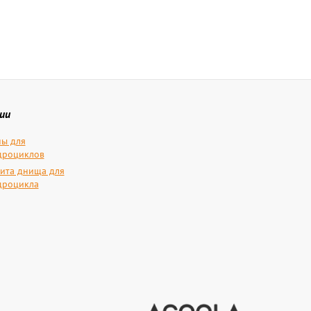
ии
ы для
дроциклов
ита днища для
дроцикла