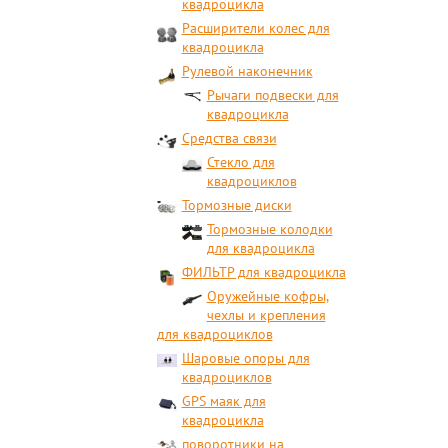
квадроцикла
Расширители колес для
квадроцикла
Рулевой наконечник
Рычаги подвески для
квадроцикла
Средства связи
Стекло для
квадроциклов
Тормозные диски
Тормозные колодки
для квадроцикла
ФИЛЬТР для квадроцикла
Оружейные кофры,
чехлы и крепления
для квадроциклов
Шаровые опоры для
квадроциклов
GPS маяк для
квадроцикла
поворотники на