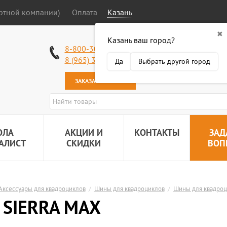
ортной компании)
Оплата
Казань
✖
Казань ваш город?
Работаем без в
8-800-301-50-58
Наша почта:
89
8 (965) 318-34-38
Да
Выбрать другой город
ЗАКАЗАТЬ ЗВОНОК
ОЛА
АКЦИИ И
КОНТАКТЫ
ЗАД
АЛИСТ
СКИДКИ
ВОП
Аксессуары для квадроциклов
/
Шины для квадроциклов
/
Шины для квадроц
 SIERRA MAX