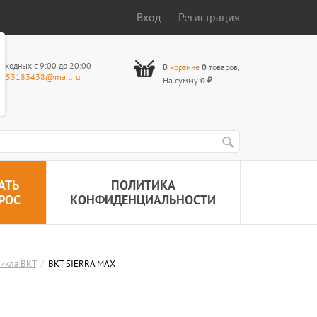
Вход
Регистрация
ыходных с 9:00 до 20:00
В
корзине
0
товаров
,
653183438@mail.ru
На сумму
0
₽
АТЬ
ПОЛИТИКА
РОС
КОНФИДЕНЦИАЛЬНОСТИ
икла BKT
/
BKT SIERRA MAX